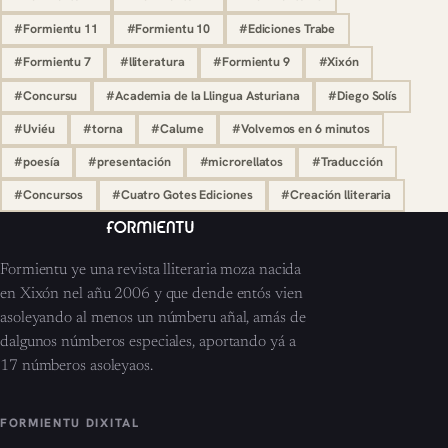
#Formientu 11
#Formientu 10
#Ediciones Trabe
#Formientu 7
#lliteratura
#Formientu 9
#Xixón
#Concursu
#Academia de la Llingua Asturiana
#Diego Solís
#Uviéu
#torna
#Calume
#Volvemos en 6 minutos
#poesía
#presentación
#microrellatos
#Traducción
#Concursos
#Cuatro Gotes Ediciones
#Creación lliteraria
Formientu ye una revista lliteraria moza nacida
en Xixón nel añu 2006 y que dende entós vien
asoleyando al menos un númberu añal, amás de
dalgunos númberos especiales, aportando yá a
17 númberos asoleyaos.
FORMIENTU DIXITAL