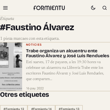
Etiqueta
#Faustino Álvarez
1 pieza marcaes con esta etiqueta.
Pieces marcaes con #Faustino Álvarez
NOTICIES
Trabe organiza un alcuentru ente
Faustino Álvarez y José Luis Rendueles
Esti xueves, 17 de payares, a les 19:30 hores va
celebrase un alcuentru na Llibrería Trabe ente los
escritores Faustino Álvarez y José Luis Rendueles,
que comparten…
16 pay. 2022
Otres etiquetes
#Formientu 12
#Formientu 14
#Formientu 13