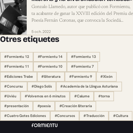
Gonzalo Llamedo, autor que publicó con Formientu,
ta acabante de ganar la XXVIII edición del Premiu de
Poesía Fernán Coronas, que convoca la Sociedá…
5 och. 2022
Otres etiquetes
#Formientu 12
#Formientu 14
#Formientu 13
#Formientu 11
#Formientu 10
#Formientu 7
#Ediciones Trabe
#lliteratura
#Formientu 9
#Xixón
#Concursu
#Diego Solís
#Academia de la Llingua Asturiana
#Uviéu
#Volvemos en 6 minutos
#Calume
#torna
#presentación
#poesía
#Creación lliteraria
#Cuatro Gotes Ediciones
#Concursos
#Traducción
#Cultura