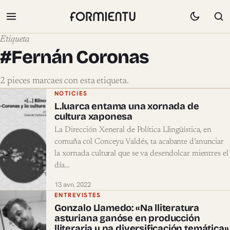
Etiqueta
#Fernán Coronas
2 pieces marcaes con esta etiqueta.
Pieces marcaes con #Fernán Coronas
NOTICIES
L.luarca entama una xornada de
cultura xaponesa
La Dirección Xeneral de Política Llingüística, en
comuña col Conceyu Valdés, ta acabante d’anunciar
la xornada cultural que se va desendolcar mientres el
día…
13 avn. 2022
ENTREVISTES
Gonzalo Llamedo: «Na lliteratura
asturiana ganóse en producción
lliteraria y na diversificación temática»