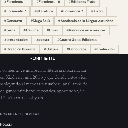
#Formientu 11
#Formientu 10
#Ediciones Trabe
#Formientu 7
#lliteratura
#Formientu 9
#Xixón
#Concursu
#Diego Solís
#Academia de la Llingua Asturiana
#torna
#Calume
#Uviéu
#Volvemos en 6 minutos
#presentación
#poesía
#Cuatro Gotes Ediciones
#Creación lliteraria
#Cultura
#Concursos
#Traducción
Formientu ye una revista lliteraria moza nacida
en Xixón nel añu 2006 y que dende entós vien
asoleyando al menos un númberu añal, amás de
dalgunos númberos especiales, aportando yá a
17 númberos asoleyaos.
FORMIENTU DIXITAL
Poesía