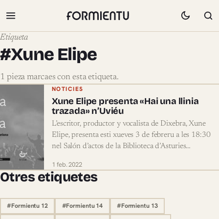
Etiqueta
#Xune Elipe
1 pieza marcaes con esta etiqueta.
Pieces marcaes con #Xune Elipe
NOTICIES
Xune Elipe presenta «Hai una llinia
trazada» n’Uviéu
L’escritor, productor y vocalista de Dixebra, Xune
Elipe, presenta esti xueves 3 de febreru a les 18:30
nel Salón d’actos de la Biblioteca d’Asturies…
1 feb. 2022
Otres etiquetes
#Formientu 12
#Formientu 14
#Formientu 13