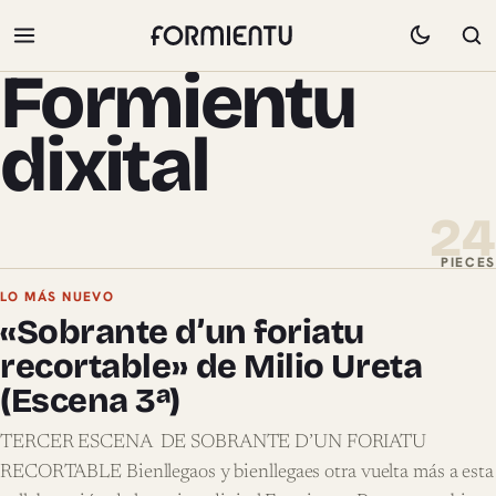
Formientu
dixital
24
PIECES
Pieces de Formientu dixital
LO MÁS NUEVO
«Sobrante d’un foriatu
recortable» de Milio Ureta
(Escena 3ª)
TERCER ESCENA DE SOBRANTE D’UN FORIATU
RECORTABLE Bienllegaos y bienllegaes otra vuelta más a esta