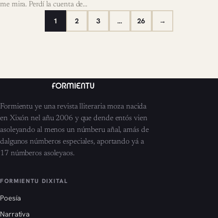
me mira. Perdí la cuenta de…
1
2
3
…
26
→
Formientu ye una revista lliteraria moza nacida
en Xixón nel añu 2006 y que dende entós vien
asoleyando al menos un númberu añal, amás de
dalgunos númberos especiales, aportando yá a
17 númberos asoleyaos.
FORMIENTU DIXITAL
Poesía
Narrativa