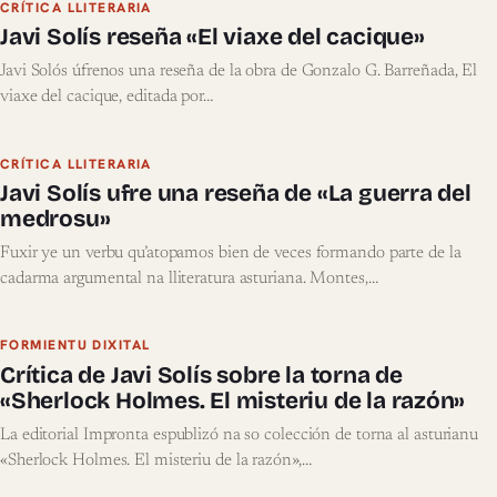
CRÍTICA LLITERARIA
Javi Solís reseña «El viaxe del cacique»
Javi Solós úfrenos una reseña de la obra de Gonzalo G. Barreñada, El
viaxe del cacique, editada por…
CRÍTICA LLITERARIA
Javi Solís ufre una reseña de «La guerra del
medrosu»
Fuxir ye un verbu qu’atopamos bien de veces formando parte de la
cadarma argumental na lliteratura asturiana. Montes,…
FORMIENTU DIXITAL
Crítica de Javi Solís sobre la torna de
«Sherlock Holmes. El misteriu de la razón»
La editorial Impronta espublizó na so colección de torna al asturianu
«Sherlock Holmes. El misteriu de la razón»,…