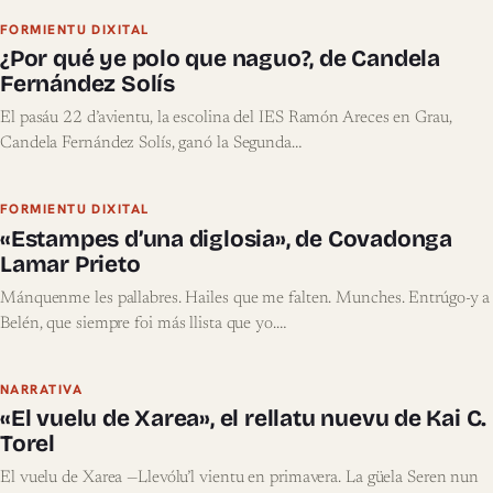
FORMIENTU DIXITAL
¿Por qué ye polo que naguo?, de Candela
Fernández Solís
El pasáu 22 d’avientu, la escolina del IES Ramón Areces en Grau,
Candela Fernández Solís, ganó la Segunda…
FORMIENTU DIXITAL
«Estampes d’una diglosia», de Covadonga
Lamar Prieto
Mánquenme les pallabres. Hailes que me falten. Munches. Entrúgo-y a
Belén, que siempre foi más llista que yo.…
NARRATIVA
«El vuelu de Xarea», el rellatu nuevu de Kai C.
Torel
El vuelu de Xarea —Llevólu’l vientu en primavera. La güela Seren nun