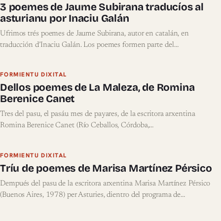
3 poemes de Jaume Subirana traducíos al
asturianu por Inaciu Galán
Ufrimos trés poemes de Jaume Subirana, autor en catalán, en
traducción d’Inaciu Galán. Los poemes formen parte del…
FORMIENTU DIXITAL
Dellos poemes de La Maleza, de Romina
Berenice Canet
Tres del pasu, el pasáu mes de payares, de la escritora arxentina
Romina Berenice Canet (Río Ceballos, Córdoba,…
FORMIENTU DIXITAL
Tríu de poemes de Marisa Martínez Pérsico
Dempués del pasu de la escritora arxentina Marisa Martínez Pérsico
(Buenos Aires, 1978) per Asturies, dientro del programa de…