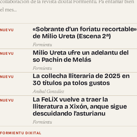
collaboración de la revista dixital Formientu. Pa entamar bien
el mes…
«Sobrante d’un foriatu recortable»
NUEVU
de Milio Ureta (Escena 2ª)
Formientu
Milio Ureta ufre un adelantu del
NUEVU
so Pachín de Melás
Formientu
La collecha lliteraria de 2025 en
NUEVU
30 títulos pa tolos gustos
Anibal González
La FeLiX vuelve a traer la
NUEVU
lliteratura a Xixón, anque sigue
descuidando l’asturianu
Formientu
FORMIENTU DIXITAL