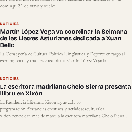
domingu 21 de xunu y vuelve…
NOTICIES
Martín López-Vega va coordinar la Selmana
de les Lletres Asturianes dedicada a Xuan
Bello
La Conseyería de Cultura, Política Llingüística y Deporte encargó al
escritor, poeta y traductor asturianu Martín López-Vega la…
NOTICIES
La escritora madrilana Chelo Sierra presenta
llibru en Xixón
La Residencia Lliteraria Xixón sigue cola so
programación d’estancies creatives y actividaesculturales
y tien dende esti mes de mayu a la escritora madrilana Chelo Sierra
aprovechando al máximu la so
estancia lliteraria. L’autora, gallardonada con numberosos premios, va r