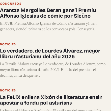
CONCURSOS
Arantza Margolles Beran gana’l Premiu
Alfonso Iglesias de cómic por Slečno
El XVIII Premiu Alfonso Iglesias de Cómic n’asturianu yá tien
ganadora, siendo’l primeru de los convocaos pola Conseyería…
NOTICIES
Lo verdadero, de Lourdes Álvarez, meyor
llibru n’asturianu del añu 2025
La Tertulia Malory escueye Lo verdadero, de Lourdes Álvarez, como
meyor llibru n’asturianu del añu 2025 El fallu del premiu —el
decimuquintu desque se…
NOTICIES
La FeLiX enllena Xixón de lliteratura ensin
apostar a fondu pol asturianu
La Feria del Llibru de Xixón (FeLiX) celébrase del miércoles 17 al