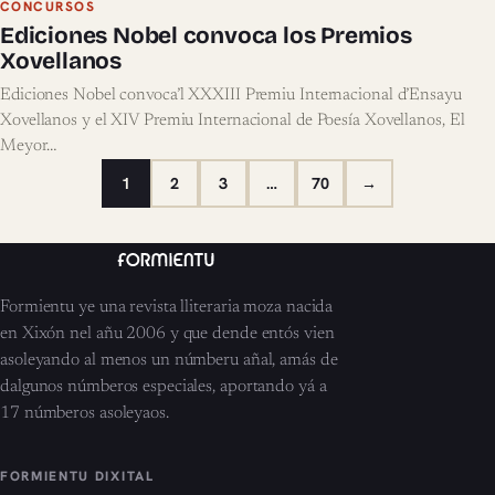
CONCURSOS
ealizar la…
Ediciones Nobel convoca los Premios
Xovellanos
Ediciones Nobel convoca’l XXXIII Premiu Internacional d’Ensayu
Xovellanos y el XIV Premiu Internacional de Poesía Xovellanos, El
Meyor…
1
2
3
…
70
→
Formientu ye una revista lliteraria moza nacida
en Xixón nel añu 2006 y que dende entós vien
asoleyando al menos un númberu añal, amás de
dalgunos númberos especiales, aportando yá a
17 númberos asoleyaos.
FORMIENTU DIXITAL