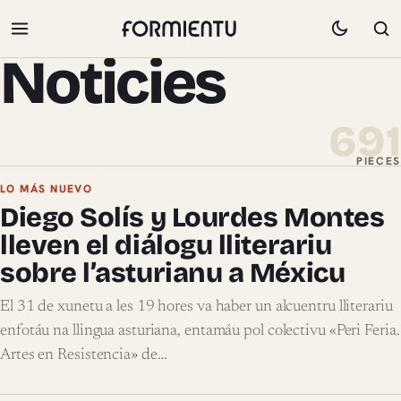
Noticies
691
PIECES
Pieces de Noticies
LO MÁS NUEVO
Diego Solís y Lourdes Montes
lleven el diálogu lliterariu
sobre l’asturianu a Méxicu
El 31 de xunetu a les 19 hores va haber un alcuentru lliterariu
enfotáu na llingua asturiana, entamáu pol colectivu «Peri Feria.
Artes en Resistencia» de…