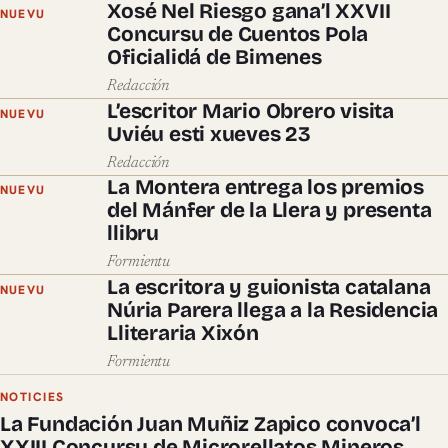
Xosé Nel Riesgo gana’l XXVII
NUEVU
Concursu de Cuentos Pola
Oficialidá de Bimenes
Redacción
L’escritor Mario Obrero visita
NUEVU
Uviéu esti xueves 23
Redacción
La Montera entrega los premios
NUEVU
del Mánfer de la Llera y presenta
llibru
Formientu
La escritora y guionista catalana
NUEVU
Núria Parera llega a la Residencia
Lliteraria Xixón
Formientu
NOTICIES
La Fundación Juan Muñiz Zapico convoca’l
XXIII Concursu de Microrellatos Mineros