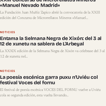
«Manuel Nevado Madrid»
La Fundación Juan Muñiz Zapico abrió la convocatoria de la XXIII
edición del Concursu de Microrrellatos Mineros «Manuel…
NOTICIES
Entama la Selmana Negra de Xixón: del 3 al
12 de xunetu na sablera de L’Arbeyal
La XXXIX edición de la Selmana Negra de Xixón va celebrase del 3 al
12 de xunetu nel…
NOTICIES
La poesía escénica garra puxu n’Uviéu col
festival Voces del fornu
El festival de poesía escénica VOCES DEL FORNU vuelve a Uviéu
cola so segunda edición, esta vuelta llevando…