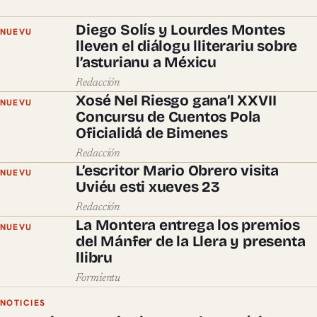
Diego Solís y Lourdes Montes
NUEVU
lleven el diálogu lliterariu sobre
l’asturianu a Méxicu
Redacción
Xosé Nel Riesgo gana’l XXVII
NUEVU
Concursu de Cuentos Pola
Oficialidá de Bimenes
Redacción
L’escritor Mario Obrero visita
NUEVU
Uviéu esti xueves 23
Redacción
La Montera entrega los premios
NUEVU
del Mánfer de la Llera y presenta
llibru
Formientu
NOTICIES