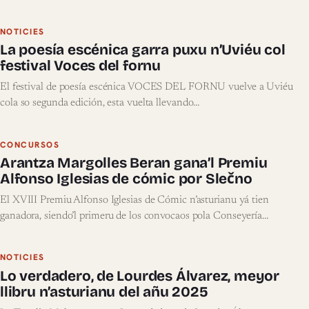
NOTICIES
La poesía escénica garra puxu n’Uviéu col
festival Voces del fornu
El festival de poesía escénica VOCES DEL FORNU vuelve a Uviéu
cola so segunda edición, esta vuelta llevando…
CONCURSOS
Arantza Margolles Beran gana’l Premiu
Alfonso Iglesias de cómic por Slečno
El XVIII Premiu Alfonso Iglesias de Cómic n’asturianu yá tien
ganadora, siendo’l primeru de los convocaos pola Conseyería…
NOTICIES
Lo verdadero, de Lourdes Álvarez, meyor
llibru n’asturianu del añu 2025