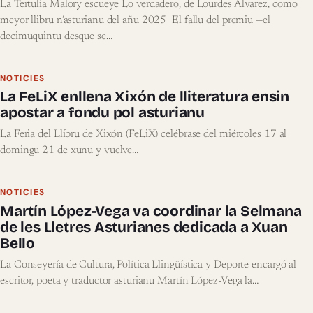
La Tertulia Malory escueye Lo verdadero, de Lourdes Álvarez, como
meyor llibru n’asturianu del añu 2025 El fallu del premiu —el
decimuquintu desque se…
NOTICIES
La FeLiX enllena Xixón de lliteratura ensin
apostar a fondu pol asturianu
La Feria del Llibru de Xixón (FeLiX) celébrase del miércoles 17 al
domingu 21 de xunu y vuelve…
NOTICIES
Martín López-Vega va coordinar la Selmana
de les Lletres Asturianes dedicada a Xuan
Bello
La Conseyería de Cultura, Política Llingüística y Deporte encargó al
escritor, poeta y traductor asturianu Martín López-Vega la…