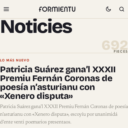
Noticies
692
PIECES
Pieces de Noticies
LO MÁS NUEVO
Patricia Suárez gana’l XXXII
Premiu Fernán Coronas de
poesía n’asturianu con
«Xenero disputa»
Patricia Suárez gana’l XXXII Premiu Fernán Coronas de poesía
n’asturianu con «Xenero disputa», escoyíu por unanimidá
d’ente venti poemarios presentaos.