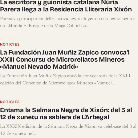
La escritora y guionista catalana Núria
Parera llega a la Residencia Lliteraria Xixón
Parera va participar en delles actividaes, incluyendo un cuentacuentos
na Llibrería El Bosque de la Maga Colibrí La…
NOTICIES
La Fundación Juan Muñiz Zapico convoca’l
XXIII Concursu de Microrellatos Mineros
«Manuel Nevado Madrid»
La Fundación Juan Muñiz Zapico abrió la convocatoria de la XXIII
edición del Concursu de Microrrellatos Mineros «Manuel…
NOTICIES
Entama la Selmana Negra de Xixón: del 3 al
12 de xunetu na sablera de L’Arbeyal
La XXXIX edición de la Selmana Negra de Xixón va celebrase del 3 al
12 de xunetu nel…