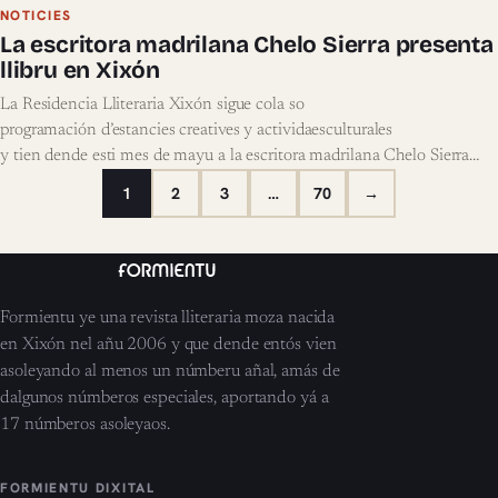
NOTICIES
La escritora madrilana Chelo Sierra presenta
llibru en Xixón
La Residencia Lliteraria Xixón sigue cola so
programación d’estancies creatives y actividaesculturales
y tien dende esti mes de mayu a la escritora madrilana Chelo Sierra
aprovechando al máximu la so
1
2
3
…
70
→
estancia lliteraria. L’autora, gallardonada con numberosos premios, va r
ealizar la…
Formientu ye una revista lliteraria moza nacida
en Xixón nel añu 2006 y que dende entós vien
asoleyando al menos un númberu añal, amás de
dalgunos númberos especiales, aportando yá a
17 númberos asoleyaos.
FORMIENTU DIXITAL