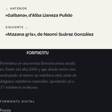
Navegación ente pieces
← ANTERIOR
«Galbana», d’Alba Llaneza Pulido
SIGUIENTE →
«Mazana gris», de Naomi Suárez González
Formientu ye una revista lliteraria moza nacida
en Xixón nel añu 2006 y que dende entós vien
asoleyando al menos un númberu añal, amás de
dalgunos númberos especiales, aportando yá a
17 númberos asoleyaos.
FORMIENTU DIXITAL
Poesía