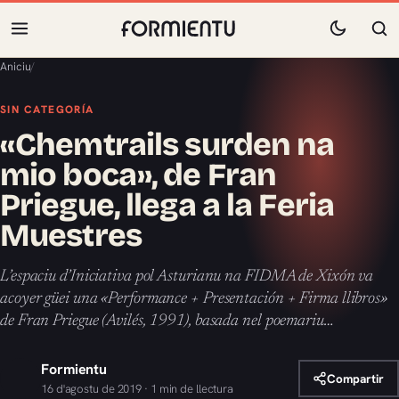
Aniciu
/
SIN CATEGORÍA
«Chemtrails surden na
mio boca», de Fran
Priegue, llega a la Feria
Muestres
L’espaciu d’Iniciativa pol Asturianu na FIDMA de Xixón va
acoyer güei una «Performance + Presentación + Firma llibros»
de Fran Priegue (Avilés, 1991), basada nel poemariu…
Formientu
Compartir
16 d'agostu de 2019 · 1 min de llectura