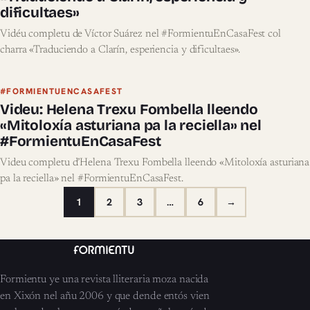
dificultaes»
Vidéu completu de Víctor Suárez nel #FormientuEnCasaFest col
charra «Traduciendo a Clarín, esperiencia y dificultaes».
#FORMIENTUENCASAFEST
Videu: Helena Trexu Fombella lleendo
«Mitoloxía asturiana pa la reciella» nel
#FormientuEnCasaFest
Videu completu d’Helena Trexu Fombella lleendo «Mitoloxía asturiana
pa la reciella» nel #FormientuEnCasaFest.
1
2
3
…
6
→
Formientu ye una revista lliteraria moza nacida
en Xixón nel añu 2006 y que dende entós vien