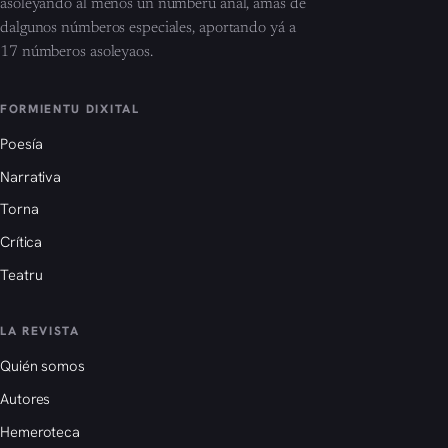
asoleyando al menos un númberu añal, amás de
dalgunos númberos especiales, aportando yá a
17 númberos asoleyaos.
FORMIENTU DIXITAL
Poesía
Narrativa
Torna
Crítica
Teatru
LA REVISTA
Quién somos
Autores
Hemeroteca