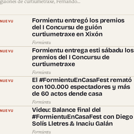
guiones de curtiumetraxe, Fernando…
Formientu entregó los premios
NUEVU
del I Concursu de guión
curtiumetraxe en Xixón
Formientu
Formientu entrega esti sábadu los
NUEVU
premios del I Concursu de
curtiumetraxe
Formientu
El #FormientuEnCasaFest remató
NUEVU
con 100.000 espectadores y más
de 60 actos dende casa
Formientu
Videu: Balance final del
NUEVU
#FormientuEnCasaFest con Diego
Solís Lletres & Inaciu Galán
Formientu