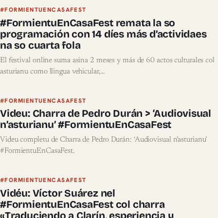
#FORMIENTUENCASAFEST
#FormientuEnCasaFest remata la so
programación con 14 díes más d’actividaes
na so cuarta fola
El festival online suma asina 2 meses y más de 60 actos culturales col
asturianu como llingua vehicular,…
#FORMIENTUENCASAFEST
Videu: Charra de Pedro Durán > ‘Audiovisual
n’asturianu’ #FormientuEnCasaFest
Videu completu de Charra de Pedro Durán: ‘Audiovisual n’asturianu’
#FormientuEnCasaFest.
#FORMIENTUENCASAFEST
Vidéu: Víctor Suárez nel
#FormientuEnCasaFest col charra
«Traduciendo a Clarín, esperiencia y