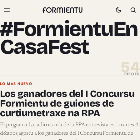
#FormientuEn
CasaFest
54
PIECES
Pieces de #FormientuEnCasaFest
LO MÁS NUEVO
Los ganadores del I Concursu
Formientu de guiones de
curtiumetraxe na RPA
El programa La radio es mía de la RPA entrevista esti martes 4
d&apos;agostu a los ganadores del I Concursu Formientu de