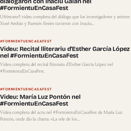
dialogaron con Inaciu Galán nel
#FormientuEnCasaFest
Ufrímoste’l videu completu del diálogu que los investigadores y artistes
Xosé Ambás y Ramsés Ilesies tuvieron con Inaciu…
#FORMIENTUENCASAFEST
Videu: Recital lliterariu d’Esther García López
nel #FormientuEnCasaFest
Videu completu del recital lliterariu d’Esther García López nel
#FormientuEnCasaFest.
#FORMIENTUENCASAFEST
Videu: María Luz Pontón nel
#FormientuEnCasaFest
Videu completu del actu nel #FormientuEnCasaFest de María Luz
Pontón, onde dio la charra: «La tele de los…