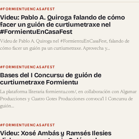
#FORMIENTUENCASAFEST
Videu: Pablo A. Quiroga falando de cómo
facer un guión de curtiumetraxe nel
#FormientuEnCasaFest
Videu de Pablo A. Quiroga nel #FormientuEnCasaFest, falando de
cómo facer un guión pa un curtiumetraxe. Aprovecha y…
#FORMIENTUENCASAFEST
Bases del I Concursu de guión de
curtiumetraxe Formientu
La plataforma lliteraria formientu.com/, en collaboración con Algamar
Producciones y Cuatro Gotes Producciones convoca’l I Concursu de
guión…
#FORMIENTUENCASAFEST
Videu: Xosé Ambás y Ramsés Ilesies