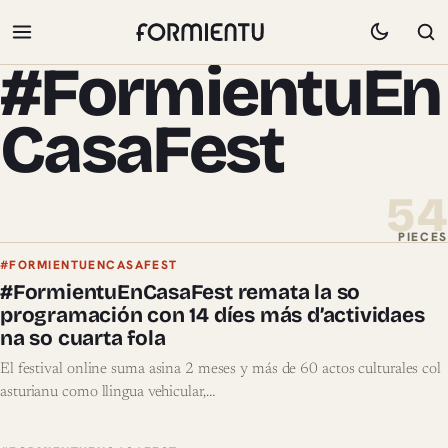
#FormientuEn
CasaFest
54
PIECES
Pieces de #FormientuEnCasaFest
#FORMIENTUENCASAFEST
#FormientuEnCasaFest remata la so
programación con 14 díes más d’actividaes
na so cuarta fola
El festival online suma asina 2 meses y más de 60 actos culturales col
asturianu como llingua vehicular,…