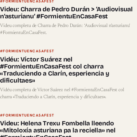
#FORMIENTUENCASAFEST
Videu: Charra de Pedro Durán > ‘Audiovisual
n’asturianu’ #FormientuEnCasaFest
Videu completu de Charra de Pedro Durán: ‘Audiovisual n’asturianu’
#FormientuEnCasaFest.
#FORMIENTUENCASAFEST
Vidéu: Víctor Suárez nel
#FormientuEnCasaFest col charra
«Traduciendo a Clarín, esperiencia y
dificultaes»
Vidéu completu de Víctor Suárez nel #FormientuEnCasaFest col
charra «Traduciendo a Clarín, esperiencia y dificultaes».
#FORMIENTUENCASAFEST
Videu: Helena Trexu Fombella lleendo
«Mitoloxía asturiana pa la reciella» nel