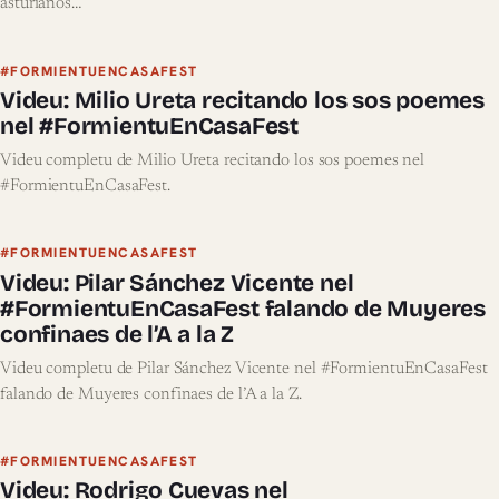
asturianos…
#FORMIENTUENCASAFEST
Videu: Milio Ureta recitando los sos poemes
nel #FormientuEnCasaFest
Videu completu de Milio Ureta recitando los sos poemes nel
#FormientuEnCasaFest.
#FORMIENTUENCASAFEST
Videu: Pilar Sánchez Vicente nel
#FormientuEnCasaFest falando de Muyeres
confinaes de l’A a la Z
Videu completu de Pilar Sánchez Vicente nel #FormientuEnCasaFest
falando de Muyeres confinaes de l’A a la Z.
#FORMIENTUENCASAFEST
Videu: Rodrigo Cuevas nel