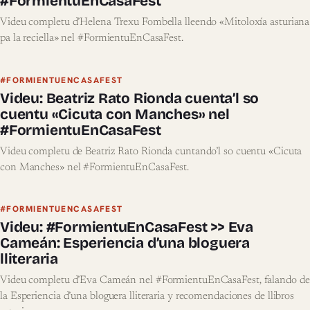
#FormientuEnCasaFest
Videu completu d’Helena Trexu Fombella lleendo «Mitoloxía asturiana
pa la reciella» nel #FormientuEnCasaFest.
#FORMIENTUENCASAFEST
Videu: Beatriz Rato Rionda cuenta’l so
cuentu «Cicuta con Manches» nel
#FormientuEnCasaFest
Videu completu de Beatriz Rato Rionda cuntando’l so cuentu «Cicuta
con Manches» nel #FormientuEnCasaFest.
#FORMIENTUENCASAFEST
Videu: #FormientuEnCasaFest >> Eva
Cameán: Esperiencia d’una bloguera
lliteraria
Videu completu d’Eva Cameán nel #FormientuEnCasaFest, falando de
la Esperiencia d’una bloguera lliteraria y recomendaciones de llibros