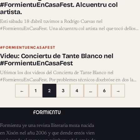
#FormientuEnCasaFest. Alcuentru col
artista.
Esti sábadu 18 d’abril tuvimos a Rodrigo Cuevas nel
#FormientuEnCasaFest. Una alcuentru col artista nel que tocó dellos…
#FORMIENTUENCASAFEST
Videu: Conciertu de Tante Blanco nel
#FormientuEnCasaFest
Ufrimos los dos videos del Conciertu de Tante Blanco nel
#FormientuEnCasaFest. Por problemes técnicos dixebróse en dos la…
←
1
2
3
4
…
6
→
Formientu ye una revista lliteraria moza nacida
en Xixón nel añu 2006 y que dende entós vien