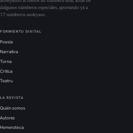
asoleyando al menos un númberu añal, amás de
dalgunos númberos especiales, aportando yá a
17 númberos asoleyaos.
FORMIENTU DIXITAL
Poesía
Narrativa
Torna
Crítica
Teatru
LA REVISTA
Quién somos
Autores
Hemeroteca