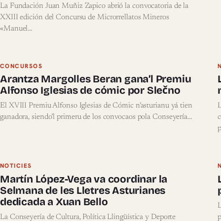
La Fundación Juan Muñiz Zapico abrió la convocatoria de la
XXIII edición del Concursu de Microrrellatos Mineros
«Manuel…
CONCURSOS
Arantza Margolles Beran gana’l Premiu
Alfonso Iglesias de cómic por Slečno
El XVIII Premiu Alfonso Iglesias de Cómic n’asturianu yá tien
L
ganadora, siendo’l primeru de los convocaos pola Conseyería…
c
p
NOTICIES
Martín López-Vega va coordinar la
Selmana de les Lletres Asturianes
dedicada a Xuan Bello
L
La Conseyería de Cultura, Política Llingüística y Deporte
p