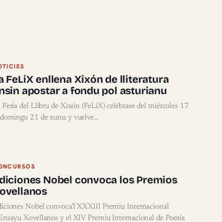
OTICIES
a FeLiX enllena Xixón de lliteratura
nsin apostar a fondu pol asturianu
 Feria del Llibru de Xixón (FeLiX) celébrase del miércoles 17
 domingu 21 de xunu y vuelve…
ONCURSOS
diciones Nobel convoca los Premios
ovellanos
iciones Nobel convoca’l XXXIII Premiu Internacional
Ensayu Xovellanos y el XIV Premiu Internacional de Poesía