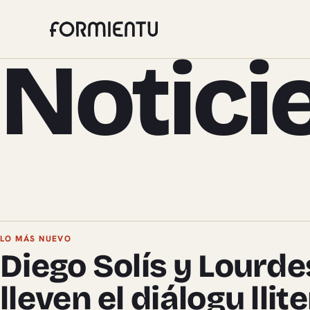
Notici
Pieces de Noticies
LO MÁS NUEVO
Diego Solís y Lourd
lleven el diálogu llit