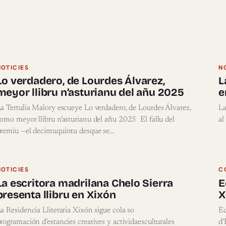
NOTICIES
N
Lo verdadero, de Lourdes Álvarez,
L
meyor llibru n’asturianu del añu 2025
e
a Tertulia Malory escueye Lo verdadero, de Lourdes Álvarez,
La
omo meyor llibru n’asturianu del añu 2025 El fallu del
al
remiu —el decimuquintu desque se…
NOTICIES
C
La escritora madrilana Chelo Sierra
E
presenta llibru en Xixón
X
a Residencia Lliteraria Xixón sigue cola so
Ed
rogramación d’estancies creatives y actividaesculturales
d’