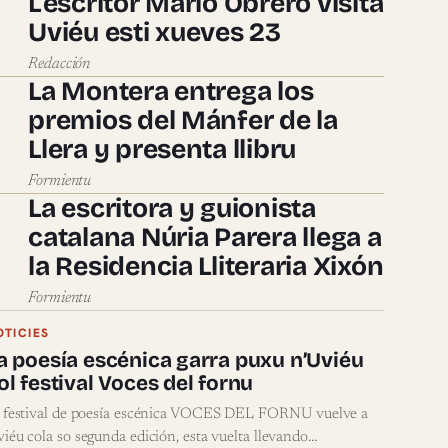
L’escritor Mario Obrero visita
Uviéu esti xueves 23
Redacción
La Montera entrega los
premios del Mánfer de la
Llera y presenta llibru
Formientu
La escritora y guionista
catalana Núria Parera llega a
la Residencia Lliteraria Xixón
Formientu
OTICIES
a poesía escénica garra puxu n’Uviéu
ol festival Voces del fornu
 festival de poesía escénica VOCES DEL FORNU vuelve a
iéu cola so segunda edición, esta vuelta llevando…