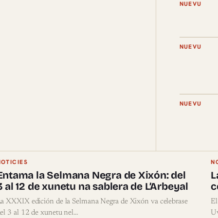
NUEVU
NUEVU
NUEVU
NOTICIES
N
Entama la Selmana Negra de Xixón: del
L
3 al 12 de xunetu na sablera de L’Arbeyal
c
a XXXIX edición de la Selmana Negra de Xixón va celebrase
El
el 3 al 12 de xunetu nel…
Uv