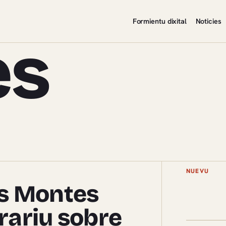
Formientu dixital
Noticies
es
NUEVU
es Montes
erariu sobre