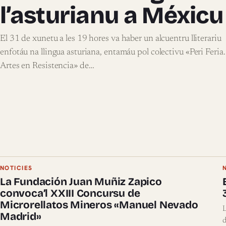
l’asturianu a Méxicu
El 31 de xunetu a les 19 hores va haber un alcuentru lliterariu
enfotáu na llingua asturiana, entamáu pol colectivu «Peri Feria.
Artes en Resistencia» de…
NOTICIES
La Fundación Juan Muñiz Zapico
convoca’l XXIII Concursu de
Microrellatos Mineros «Manuel Nevado
L
Madrid»
d