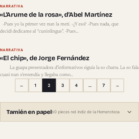
NARRATIVA
«L’Arume de la rosa», d’Abel Martínez
-Pues yo la primer vez nun la metí. -¿Y eso? -Pues nada, que
decidí dedicame al “cuninlingus”. -Pues…
NARRATIVA
«El chip», de Jorge Fernández
La guapa presentadora d’informativos siguía la so charra. La so fala
cuasi nun s’entendía y llegaba como…
←
1
2
3
4
…
7
→
Tamién en papel
60 pieces nel índiz de la Hemeroteca