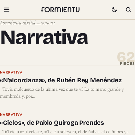
Formientu dixital — xéneru
Narrativa
62
PIECES
Pieces de Narrativa
NARRATIVA
«N’alcordanza», de Rubén Rey Menéndez
Tovía m’alcuerdo de la última vez que te ví. La to mano grande y
membruda y, por…
NARRATIVA
«Cielos», de Pablo Quiroga Prendes
Ta’l cielu azul celeste, ta’l cielu soleyeru, el de ñubes, el de ñubes ya