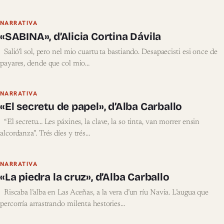
NARRATIVA
«SABINA», d’Alicia Cortina Dávila
Salió’l sol, pero nel mio cuartu ta bastiando. Desapaecisti esi once de
payares, dende que col mio…
NARRATIVA
«El secretu de papel», d’Alba Carballo
“El secretu… Les páxines, la clave, la so tinta, van morrer ensin
alcordanza”. Trés díes y trés…
NARRATIVA
«La piedra la cruz», d’Alba Carballo
Riscaba l’alba en Las Aceñas, a la vera d’un ríu Navia. L’augua que
percorría arrastrando milenta hestories…