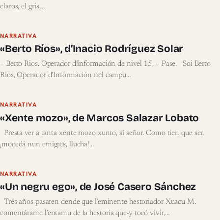
claros, el gris,…
NARRATIVA
«Berto Ríos», d’Inacio Rodríguez Solar
– Berto Rios. Operador d’información de nivel 15. – Pase. Soi Berto
Rios, Operador d’Información nel campu…
NARRATIVA
«Xente mozo», de Marcos Salazar Lobato
Presta ver a tanta xente mozo xunto, sí señor. Como tien que ser,
¡mocedá nun emigres, llucha!…
NARRATIVA
«Un negru ego», de José Casero Sánchez
Trés años pasaren dende que l’eminente hestoriador Xuacu M.
comentárame l’entamu de la hestoria que-y tocó vivir,…