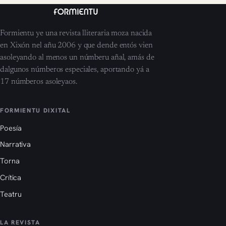
Formientu ye una revista lliteraria moza nacida
en Xixón nel añu 2006 y que dende entós vien
asoleyando al menos un númberu añal, amás de
dalgunos númberos especiales, aportando yá a
17 númberos asoleyaos.
FORMIENTU DIXITAL
Poesía
Narrativa
Torna
Crítica
Teatru
LA REVISTA