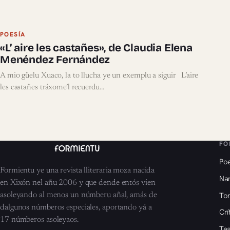
POESÍA
«L’ aire les castañes», de Claudia Elena
Menéndez Fernández
A mio güelu Xuaco, la to llucha ye un exemplu a siguir L’aire
les castañes tráxome’l recuerdu…
FO
Poe
Formientu ye una revista lliteraria moza nacida
Nar
en Xixón nel añu 2006 y que dende entós vien
To
asoleyando al menos un númberu añal, amás de
dalgunos númberos especiales, aportando yá a
Crí
17 númberos asoleyaos.
Tea