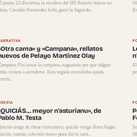
l pasáu 22 d’avientu, la escolina del IES Ramón Areces en
Má
rau, Candela Fernández Solís, ganó la Segunda…
En
NARRATIVA
P
«Otra cama» y «Campana», rellatos
L
nuevos de Pelayo Martínez Olay
n
ampana Fici sonar la campana, naguando por que dalgún
El
riáu viniera a atendeme. Esta vegada necesitaba ayuda,
pe
entía…
POESÍA
P
«QUICIÁS… meyor n’asturianu», de
P
Pablo M. Testa
F
uiciás tenga de rimar n’asturianu; quiciás venga d’otru llugar;
So
uiciás, namás, cola mio mano puea (la) to cara…
Ma