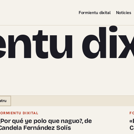
Formientu dixital
Noticies
ntu dix
atru
FORMIENTU DIXITAL
F
¿Por qué ye polo que naguo?, de
«
Candela Fernández Solís
C