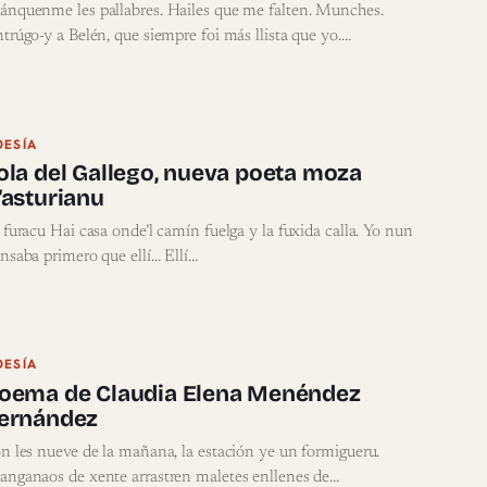
nquenme les pallabres. Hailes que me falten. Munches.
trúgo-y a Belén, que siempre foi más llista que yo.…
OESÍA
ola del Gallego, nueva poeta moza
’asturianu
 furacu Hai casa onde’l camín fuelga y la fuxida calla. Yo nun
nsaba primero que ellí… Ellí…
OESÍA
oema de Claudia Elena Menéndez
ernández
n les nueve de la mañana, la estación ye un formigueru.
nganaos de xente arrastren maletes enllenes de…