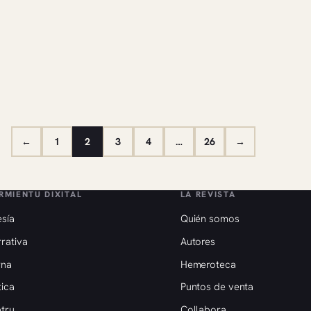
←
1
2
3
4
…
26
→
RMIENTU DIXITAL
LA REVISTA
sía
Quién somos
rativa
Autores
rna
Hemeroteca
tica
Puntos de venta
tru
Collabora