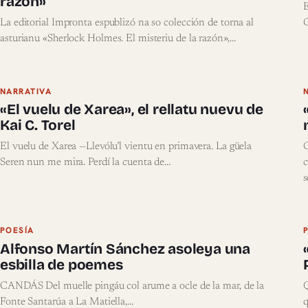
razón»
E
La editorial Impronta espublizó na so colección de torna al
G
asturianu «Sherlock Holmes. El misteriu de la razón»,…
NARRATIVA
«El vuelu de Xarea», el rellatu nuevu de
Kai C. Torel
El vuelu de Xarea —Llevólu’l vientu en primavera. La güela
C
Seren nun me mira. Perdí la cuenta de…
c
s
POESÍA
Alfonso Martín Sánchez asoleya una
esbilla de poemes
CANDÁS Del muelle pingáu col arume a ocle de la mar, de la
Q
Fonte Santarúa a La Matiella,…
q