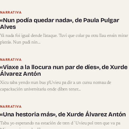
NARRATIVA
«Nun podía quedar nada», de Paula Pulgar
Alves
Yá nada foi igual dende l’ataque. Tuvi que colar pa otru llau ensin mirar
p’atrás. Nun pudi nin…
NARRATIVA
«Viaxe a la llocura nun par de díes», de Xurde
Álvarez Antón
Xicu taba yendo nun bus p’Uvieu pa dir a un cursu nomau de
capacitación universitariu onde diben tener…
NARRATIVA
«Una hestoria más», de Xurde Álvarez Antón
Taba yo esperando na estación de tren d´Uvieu pol tren que va pa