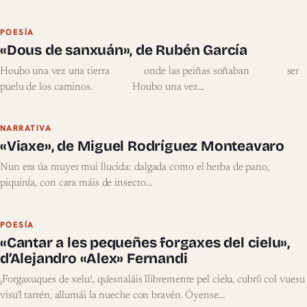
POESÍA
«Dous de sanxuán», de Rubén García
Houbo una vez una tierra onde las peiñas soñaban ser
puelu de los caminos. Houbo una vez…
NARRATIVA
«Viaxe», de Miguel Rodríguez Monteavaro
Nun era úa muyer mui llucida: dalgada como el herba de pano,
piquinía, con cara máis de insecto…
POESÍA
«Cantar a les pequeñes forgaxes del cielu»,
d’Alejandro «Alex» Fernandi
¡Forgaxuques de xelu!, qu’esnaláis llibremente pel cielu, cubríi col vuesu
visu’l tarrén, allumái la nueche con bravén. Óyense…