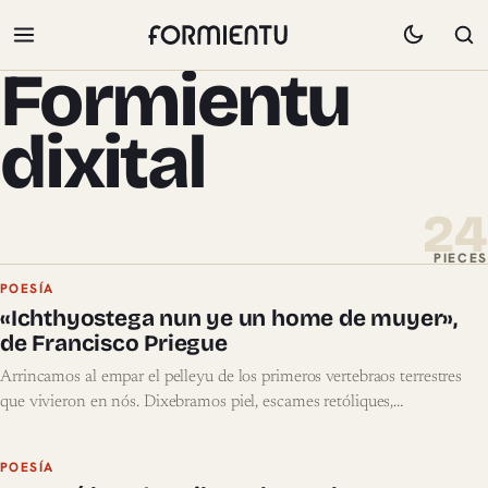
Formientu
dixital
24
PIECES
Pieces de Formientu dixital
POESÍA
«Ichthyostega nun ye un home de muyer»,
de Francisco Priegue
Arrincamos al empar el pelleyu de los primeros vertebraos terrestres
que vivieron en nós. Dixebramos piel, escames retóliques,…
POESÍA