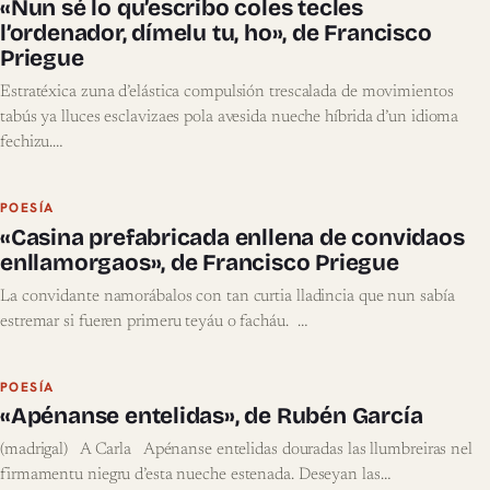
«Nun sé lo qu’escribo coles tecles
l’ordenador, dímelu tu, ho», de Francisco
Priegue
Estratéxica zuna d’elástica compulsión trescalada de movimientos
tabús ya lluces esclavizaes pola avesida nueche híbrida d’un idioma
fechizu.…
POESÍA
«Casina prefabricada enllena de convidaos
enllamorgaos», de Francisco Priegue
La convidante namorábalos con tan curtia lladincia que nun sabía
estremar si fueren primeru teyáu o facháu. …
POESÍA
«Apénanse entelidas», de Rubén García
(madrigal) A Carla Apénanse entelidas douradas las llumbreiras nel
firmamentu niegru d’esta nueche estenada. Deseyan las…