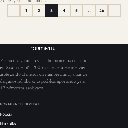
Mieres y vi cuando diba…
←
1
2
3
4
5
…
26
→
Formientu ye una revista lliteraria moza nacida
en Xixón nel añu 2006 y que dende entós vien
asoleyando al menos un númberu añal, amás de
dalgunos númberos especiales, aportando yá a
17 númberos asoleyaos.
FORMIENTU DIXITAL
Poesía
Narrativa