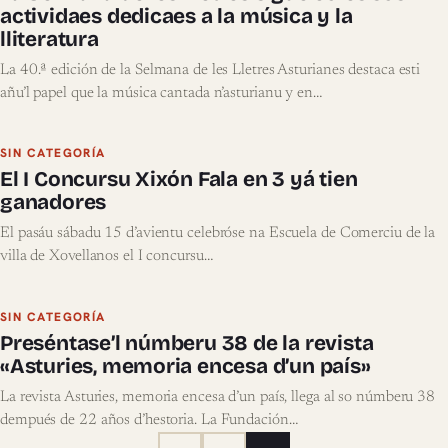
actividaes dedicaes a la música y la
lliteratura
La 40.ª edición de la Selmana de les Lletres Asturianes destaca esti
añu’l papel que la música cantada n’asturianu y en…
SIN CATEGORÍA
El I Concursu Xixón Fala en 3 yá tien
ganadores
El pasáu sábadu 15 d’avientu celebróse na Escuela de Comerciu de la
villa de Xovellanos el I concursu…
SIN CATEGORÍA
Preséntase’l númberu 38 de la revista
«Asturies, memoria encesa d’un país»
La revista Asturies, memoria encesa d’un país, llega al so númberu 38
dempués de 22 años d’hestoria. La Fundación…