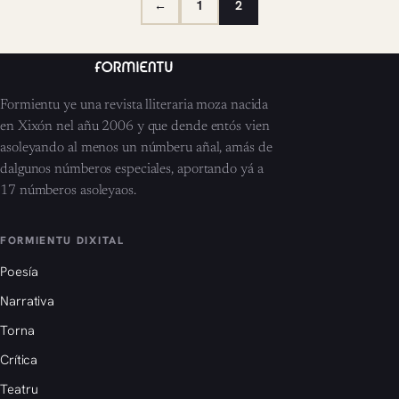
←
1
2
Formientu ye una revista lliteraria moza nacida
en Xixón nel añu 2006 y que dende entós vien
asoleyando al menos un númberu añal, amás de
dalgunos númberos especiales, aportando yá a
17 númberos asoleyaos.
FORMIENTU DIXITAL
Poesía
Narrativa
Torna
Crítica
Teatru