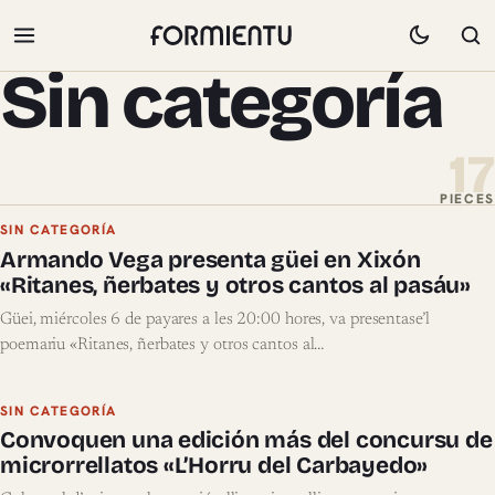
Sin categoría
17
PIECES
Pieces de Sin categoría
SIN CATEGORÍA
Armando Vega presenta güei en Xixón
«Ritanes, ñerbates y otros cantos al pasáu»
Güei, miércoles 6 de payares a les 20:00 hores, va presentase’l
poemariu «Ritanes, ñerbates y otros cantos al…
SIN CATEGORÍA
Convoquen una edición más del concursu de
microrrellatos «L’Horru del Carbayedo»