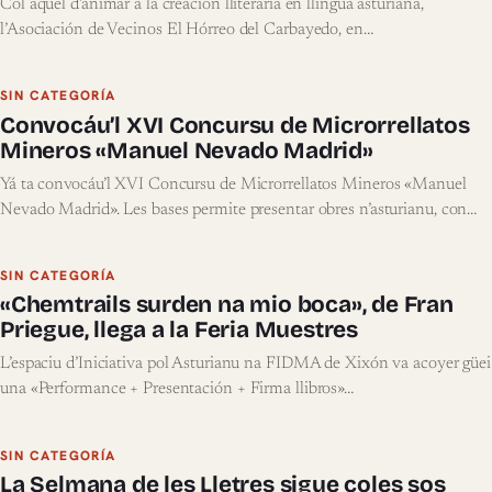
Col aquel d’animar a la creación lliteraria en llingua asturiana,
l’Asociación de Vecinos El Hórreo del Carbayedo, en…
SIN CATEGORÍA
Convocáu’l XVI Concursu de Microrrellatos
Mineros «Manuel Nevado Madrid»
Yá ta convocáu’l XVI Concursu de Microrrellatos Mineros «Manuel
Nevado Madrid». Les bases permite presentar obres n’asturianu, con…
SIN CATEGORÍA
«Chemtrails surden na mio boca», de Fran
Priegue, llega a la Feria Muestres
L’espaciu d’Iniciativa pol Asturianu na FIDMA de Xixón va acoyer güei
una «Performance + Presentación + Firma llibros»…
SIN CATEGORÍA
La Selmana de les Lletres sigue coles sos